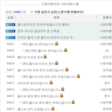
...............................................
신혼여행전문 나래여행사 홈
전체 [
64482
]개
▷ 여행 질문과 답변[신혼여행/호텔예약]
번호
제목
등록자
몰디브리조트 견적안내(글쓰기전 필독)
나래여행
문의 게시판 잠금장치 및 오류글
나래여행
가격이 좋게 나온 몰디브 칸두마 리조트 추...
나래여행
64021
나래여행
[RE] 몰디브 문의입니다.
64020
sks
[RE] [RE] 몰디브 문의입니다.
64019
김민지
몰디브 리조트 문의
64018
나래여행
[RE] 몰디브 리조트 문의
64017
강귀범
몰디브 9박 숙박 견적 요청드립니다.
64016
나래여행
[RE] 몰디브 9박 숙박 견적 요청드립니다.
64015
문의
리티파루 문의드립니다.
64014
나래여행
[RE] 리티파루 문의드립니다.
64013
문의
몰디브 예약 확인 부탁드립니다.
64012
나래여행
[RE] 몰디브 예약 확인 부탁드립니다.
64011
최주현
몰디브 견적 요청합니다~