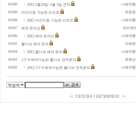
64390
나래여행
[RE] 2월26일~3월 3일 견적
64389
최준영
야간이동 가능한 리조트
64388
나래여행
[RE] 야간이동 가능한 리조트
64387
허리케
예약 문의요
64386
나래여행
[RE] 예약 문의요
64385
이예완
몰디브 예약 문의
64384
나래여행
[RE] 몰디브 예약 문의
64383
최희선
1/5~9 예약가능한 몰디브 견적문의
64382
나래여행
[RE] 1/5~9 예약가능한 몰디브 견적문의
◁
[1]
[2]
[3]
[4]
5
[6]
[7]
[8]
[9]
[10]
▷