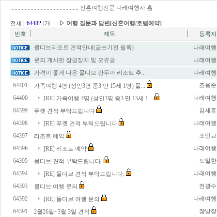
...............................................
신혼여행전문 나래여행사 홈
전체 [
64482
]개
▷ 여행 질문과 답변[신혼여행/호텔예약]
번호
제목
등록자
몰디브리조트 견적안내(글쓰기전 필독)
나래여행
문의 게시판 잠금장치 및 오류글
나래여행
가격이 좋게 나온 몰디브 칸두마 리조트 추...
나래여행
64401
조용준
가족여행 4명 (성인3명 중3 만 15세 1명) 몰...
64400
나래여행
[RE] 가족여행 4명 (성인3명 중3 만 15세 1...
64399
김세훈
푸켓 견적 부탁드립니다
64398
나래여행
[RE] 푸켓 견적 부탁드립니다
64397
조민교
리조트 예약
64396
나래여행
[RE] 리조트 예약
64395
도일한
몰디브 견적 부탁드립니다.
64394
나래여행
[RE] 몰디브 견적 부탁드립니다.
64393
전광수
몰디브 여행 문의
64392
나래여행
[RE] 몰디브 여행 문의
64391
장발장
2월26일~3월 3일 견적